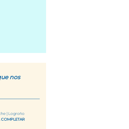
que nos
che | Logroño
TA COMPLETAR