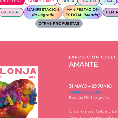
RETE FEST
FAMILY
CAMP
DANZA
TEATRO
DRAG
MANIFESTACIÓN
MANIFESTACIÓN
GALA 28-J
CENTR
de Logroño
ESTATAL
(
Madrid
)
OTRAS PROPUESTAS
EXPOSICIÓN COLEC
AMANTE
31 MAYO – 29 JUNIO
GALERÍA LA LONJA
Beratúa 39/41 | Logroño
Un año más, Gylda y La
Amante, la exposición c