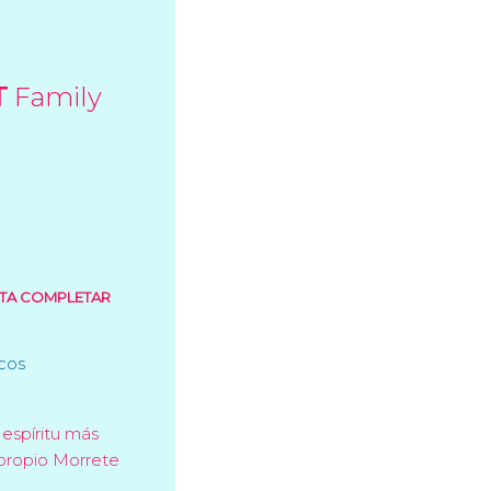
R
T
Family
STA COMPLETAR
icos
 espíritu más
 propio Morrete