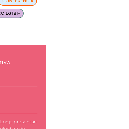
CONFERENCIA
O LGTBI+
TIVA
 Lonja presentan
olectiva de