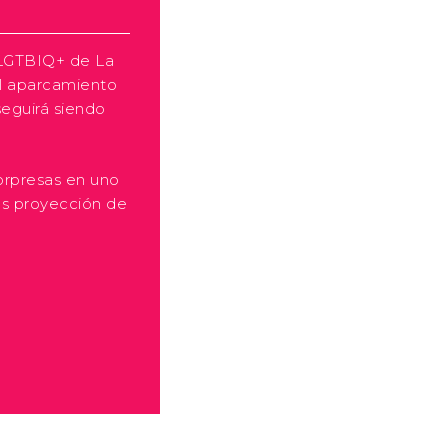
a LGTBIQ+ de La
al aparcamiento
seguirá siendo
orpresas en uno
ás proyección de