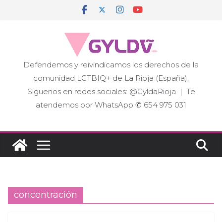
Saltar
al
contenido
Defendemos y reivindicamos los derechos de la
comunidad LGTBIQ+ de La Rioja (España).
Síguenos en redes sociales: @GyldaRioja | Te
atendemos por WhatsApp ✆ 654 975 031
concentración