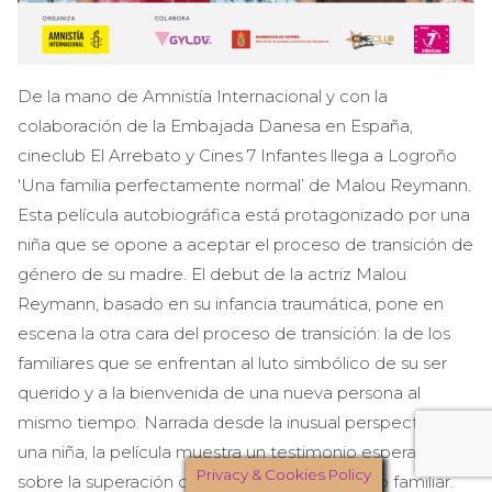
De la mano de Amnistía Internacional y con la
colaboración de la Embajada Danesa en España,
cineclub El Arrebato y Cines 7 Infantes llega a Logroño
‘Una familia perfectamente normal’ de Malou Reymann.
Esta película autobiográfica está protagonizado por una
niña que se opone a aceptar el proceso de transición de
género de su madre. El debut de la actriz Malou
Reymann, basado en su infancia traumática, pone en
escena la otra cara del proceso de transición: la de los
familiares que se enfrentan al luto simbólico de su ser
querido y a la bienvenida de una nueva persona al
mismo tiempo. Narrada desde la inusual perspectiva de
una niña, la película muestra un testimonio esperanzador
Privacy & Cookies Policy
sobre la superación de la transfobia en el seno familiar.