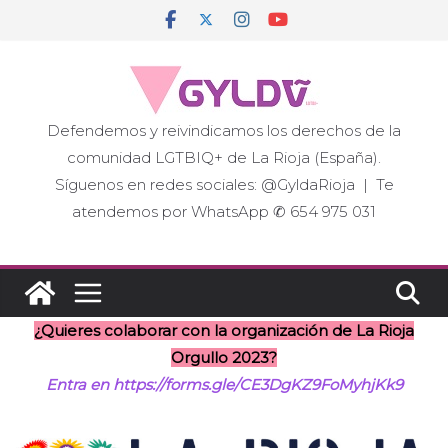
Saltar
al
contenido
Defendemos y reivindicamos los derechos de la
comunidad LGTBIQ+ de La Rioja (España).
Síguenos en redes sociales: @GyldaRioja | Te
atendemos por WhatsApp ✆ 654 975 031
¿Quieres colaborar con la organización de La Rioja
Orgullo 2023?
Entra en https://forms.gle/CE3DgKZ9FoMyhjKk9