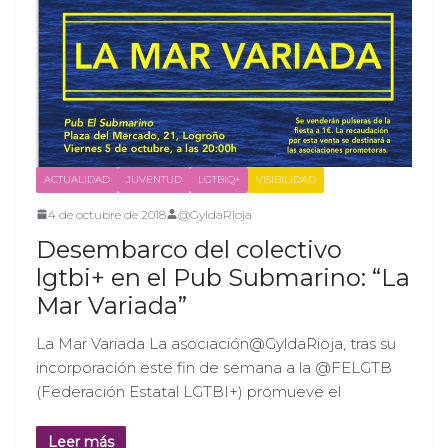
ACTUALIDAD
JUVENTUD
LGTBIQ+
VISIBILIDAD
4 de octubre de 2018
@GyldaRioja
Desembarco del colectivo
lgtbi+ en el Pub Submarino: “La
Mar Variada”
La Mar Variada La asociación@GyldaRioja, tras su
incorporación este fin de semana a la @FELGTB
(Federación Estatal LGTBI+) promueve el
Leer más