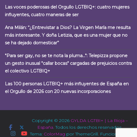
Las voces poderosas del Orgullo LGTBIQ+: cuatro mujeres
influyentes, cuatro maneras de ser
Ana Milán: “¿Entrevistar a Dios? La Virgen María me resulta
más interesante. Y doña Letizia, que es una mujer que no
se ha dejado domesticar”
"Para ser gay, no se te nota la pluma…": Telepizza propone
un gesto inusual "callar bocas" cargadas de prejuicios contra
el colectivo LGTBIQ+
Las 100 personas LGTBIQ+ más influyentes de España en
el Orgullo de 2026 con 20 nuevas incorporaciones
Copyright © 2026
GYLDA LGTBI+ | La Rioja –
España
. Todos los derechos reservados.
Tema:
ColorMag
por ThemeGrill. Funciona con