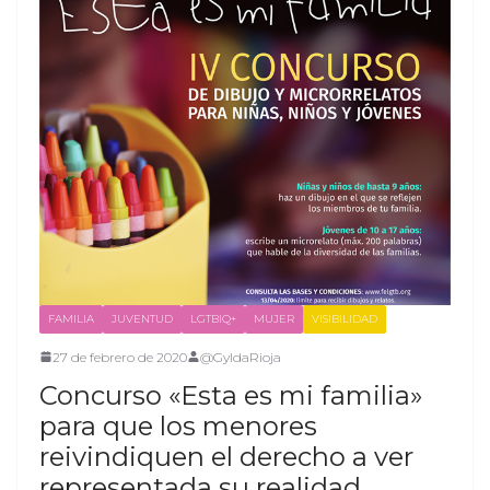
FAMILIA
JUVENTUD
LGTBIQ+
MUJER
VISIBILIDAD
27 de febrero de 2020
@GyldaRioja
Concurso «Esta es mi familia»
para que los menores
reivindiquen el derecho a ver
representada su realidad