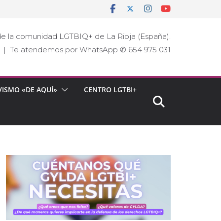
e la comunidad LGTBIQ+ de La Rioja (España).
ja | Te atendemos por WhatsApp ✆ 654 975 031
VISMO «DE AQUÍ»
CENTRO LGTBI+