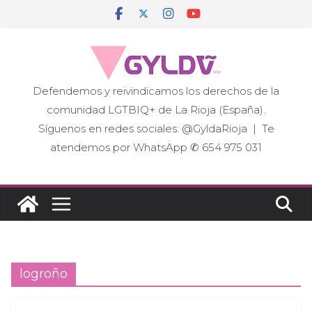
Saltar
al
contenido
Defendemos y reivindicamos los derechos de la
comunidad LGTBIQ+ de La Rioja (España).
Síguenos en redes sociales: @GyldaRioja | Te
atendemos por WhatsApp ✆ 654 975 031
logroño