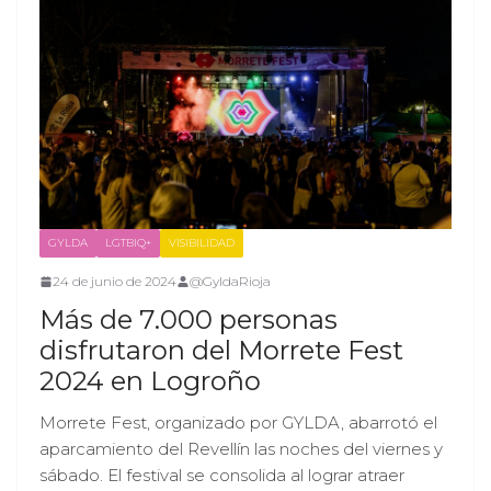
GYLDA
LGTBIQ+
VISIBILIDAD
24 de junio de 2024
@GyldaRioja
Más de 7.000 personas
disfrutaron del Morrete Fest
2024 en Logroño
Morrete Fest, organizado por GYLDA, abarrotó el
aparcamiento del Revellín las noches del viernes y
sábado. El festival se consolida al lograr atraer