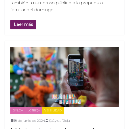
también a numeroso público a la propuesta
familiar del domingo
Leer más
GYLDA
LGTBIQ+
VISIBILIDAD
18 de junio de 2024
@GyldaRioja