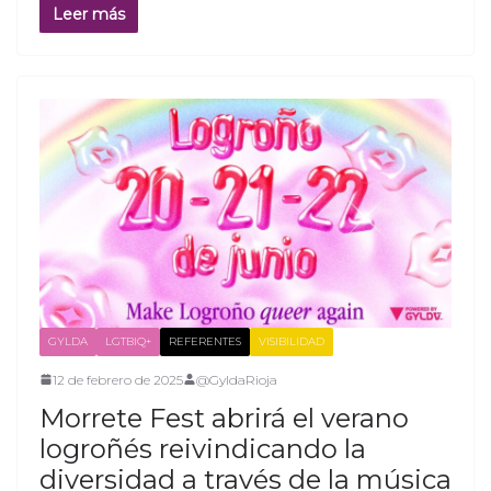
Leer más
GYLDA
LGTBIQ+
REFERENTES
VISIBILIDAD
12 de febrero de 2025
@GyldaRioja
Morrete Fest abrirá el verano
logroñés reivindicando la
diversidad a través de la música