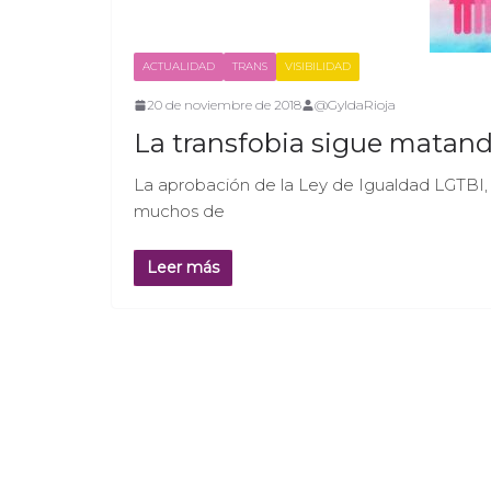
ACTUALIDAD
TRANS
VISIBILIDAD
20 de noviembre de 2018
@GyldaRioja
La transfobia sigue matand
La aprobación de la Ley de Igualdad LGTBI, q
muchos de
Leer más