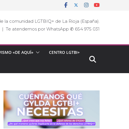
e la comunidad LGTBIQ+ de La Rioja (España).
ja | Te atendemos por WhatsApp ✆ 654 975 031
VISMO «DE AQUÍ»
CENTRO LGTBI+