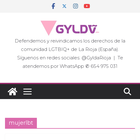
Saltar
al
contenido
Defendemos y reivindicamos los derechos de la
comunidad LGTBIQ+ de La Rioja (España).
Síguenos en redes sociales: @GyldaRioja | Te
atendemos por WhatsApp ✆ 654 975 031
mujerlbt