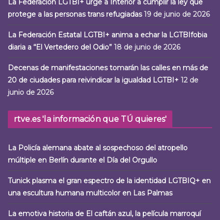
La Federación LGTBI+ urge a Interior a cumplir la ley que
protege a las personas trans refugiadas
19 de junio de 2026
La Federación Estatal LGTBI+ anima a echar la LGTBIfobia
diaria a “El Vertedero del Odio”
18 de junio de 2026
Decenas de manifestaciones tomarán las calles en más de
20 de ciudades para reivindicar la igualdad LGTBI+
12 de
junio de 2026
rtve.es 'la información que TÚ quieres'
La Policía alemana abate al sospechoso del atropello
múltiple en Berlín durante el Día del Orgullo
Tunick plasma el gran espectro de la identidad LGTBIQ+ en
una escultura humana multicolor en Las Palmas
La emotiva historia de El caftán azul, la película marroquí