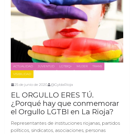
ACTUALIDAD
JUVENTUD
LGTBIQ+
MUJER
TRANS
VISIBILIDAD
25 de junio de 2020
@GyldaRioja
EL ORGULLO ERES TÚ.
¿Porqué hay que conmemorar
el Orgullo LGTBI en La Rioja?
Representantes de instituciones riojanas, partidos
políticos, sindicatos, asociaciones, personas