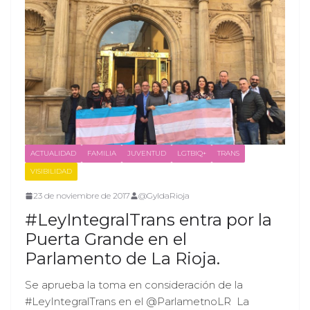
ACTUALIDAD
FAMILIA
JUVENTUD
LGTBIQ+
TRANS
VISIBILIDAD
23 de noviembre de 2017
@GyldaRioja
#LeyIntegralTrans entra por la
Puerta Grande en el
Parlamento de La Rioja.
Se aprueba la toma en consideración de la
#LeyIntegralTrans en el @ParlametnoLR La