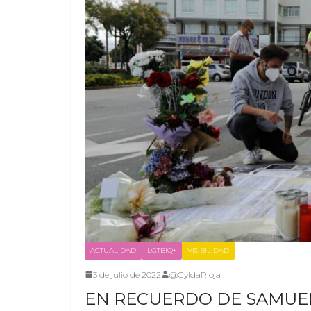
ACTUALIDAD
LGTBIQ+
VISIBILIDAD
3 de julio de 2022
@GyldaRioja
EN RECUERDO DE SAMUE