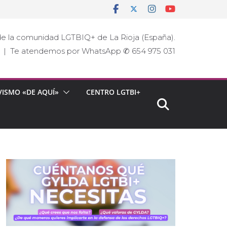
e la comunidad LGTBIQ+ de La Rioja (España).
ja | Te atendemos por WhatsApp ✆ 654 975 031
VISMO «DE AQUÍ»
CENTRO LGTBI+