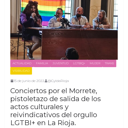
ACTUALIDAD
FAMILIA
JUVENTUD
LGTBIQ+
MUJER
TRANS
VISIBILIDAD
15 de junio de 2022
@GyldaRioja
Conciertos por el Morrete,
pistoletazo de salida de los
actos culturales y
reivindicativos del orgullo
LGTBI+ en La Rioja.