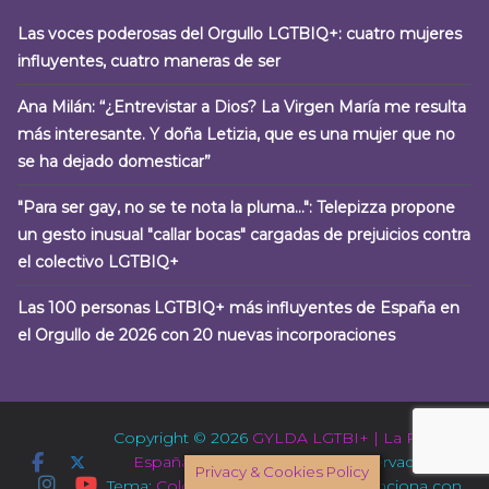
Las voces poderosas del Orgullo LGTBIQ+: cuatro mujeres
influyentes, cuatro maneras de ser
Ana Milán: “¿Entrevistar a Dios? La Virgen María me resulta
más interesante. Y doña Letizia, que es una mujer que no
se ha dejado domesticar”
"Para ser gay, no se te nota la pluma…": Telepizza propone
un gesto inusual "callar bocas" cargadas de prejuicios contra
el colectivo LGTBIQ+
Las 100 personas LGTBIQ+ más influyentes de España en
el Orgullo de 2026 con 20 nuevas incorporaciones
Copyright © 2026
GYLDA LGTBI+ | La Rioja –
España
. Todos los derechos reservados.
Privacy & Cookies Policy
Tema:
ColorMag
por ThemeGrill. Funciona con