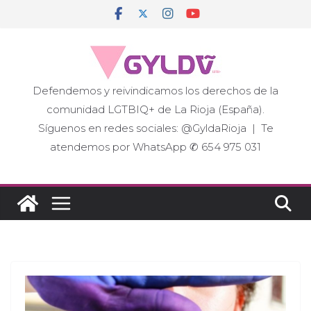
Saltar
al
contenido
Defendemos y reivindicamos los derechos de la
comunidad LGTBIQ+ de La Rioja (España).
Síguenos en redes sociales: @GyldaRioja | Te
atendemos por WhatsApp ✆ 654 975 031