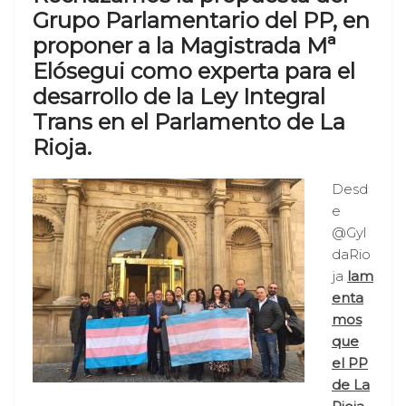
Grupo Parlamentario del PP, en
proponer a la Magistrada Mª
Elósegui como experta para el
desarrollo de la Ley Integral
Trans en el Parlamento de La
Rioja.
Desd
e
@Gyl
daRio
ja
lam
enta
mos
que
el PP
de La