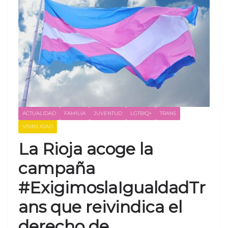
ACTUALIDAD
FAMILIA
JUVENTUD
LGTBIQ+
TRANS
VISIBILIDAD
La Rioja acoge la
campaña
#ExigimoslaIgualdadTr
ans que reivindica el
derecho de