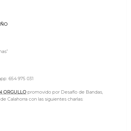
OÑO
nas”
app: 654 975 031
N ORGULLO
promovido por Desafío de Bandas,
e Calahorra con las siguientes charlas: