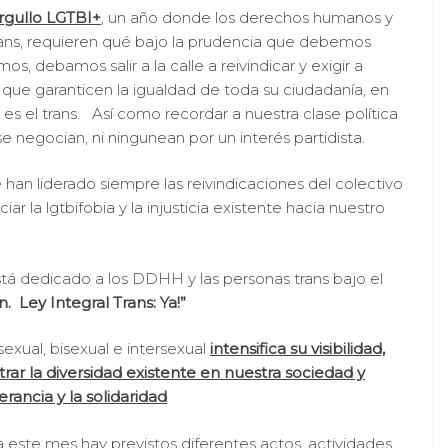
rgullo LGTBI+
, un año donde los derechos humanos y
rans, requieren qué bajo la prudencia que debemos
s, debamos salir a la calle a reivindicar y exigir a
 que garanticen la igualdad de toda su ciudadanía, en
es el trans. Así como recordar a nuestra clase política
 negocian, ni ningunean por un interés partidista.
han liderado siempre las reivindicaciones del colectivo
ar la lgtbifobia y la injusticia existente hacia nuestro
stá dedicado a los DDHH y las personas trans bajo el
 Ley Integral Trans: Ya!”
exual, bisexual e intersexual
intensifica su visibilidad,
trar la diversidad existente en nuestra sociedad y
rancia y la solidaridad
 este mes hay previstos diferentes actos, actividades,