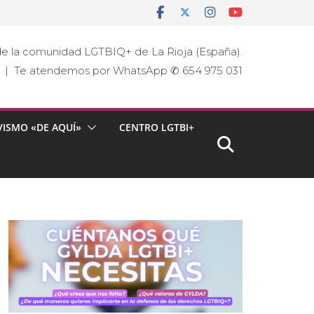
e la comunidad LGTBIQ+ de La Rioja (España).
ja | Te atendemos por WhatsApp ✆ 654 975 031
VISMO «DE AQUÍ»
CENTRO LGTBI+