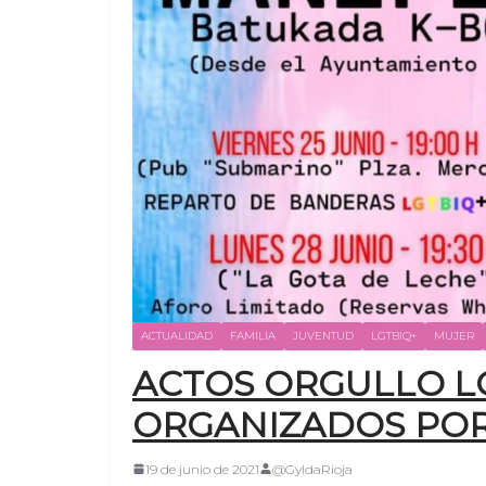
ACTUALIDAD
FAMILIA
JUVENTUD
LGTBIQ+
MUJER
ACTOS ORGULLO LG
ORGANIZADOS POR
19 de junio de 2021
@GyldaRioja