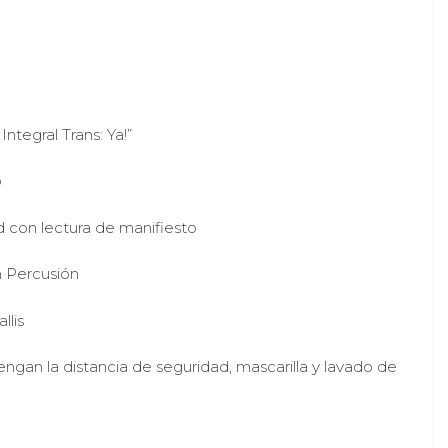
ntegral Trans: Ya!”
o
n lectura de manifiesto
ercusión
llis
engan la distancia de seguridad, mascarilla y lavado de