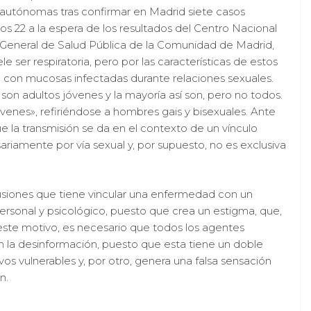
 autónomas tras confirmar en Madrid siete casos
 22 a la espera de los resultados del Centro Nacional
a General de Salud Pública de la Comunidad de Madrid,
le ser respiratoria, pero por las características de estos
o con mucosas infectadas durante relaciones sexuales.
on adultos jóvenes y la mayoría así son, pero no todos.
enes», refiriéndose a hombres gais y bisexuales. Ante
e la transmisión se da en el contexto de un vínculo
riamente por vía sexual y, por supuesto, no es exclusiva
cusiones que tiene vincular una enfermedad con un
 personal y psicológico, puesto que crea un estigma, que,
r este motivo, es necesario que todos los agentes
 la desinformación, puesto que esta tiene un doble
ivos vulnerables y, por otro, genera una falsa sensación
n.