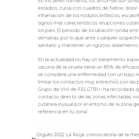
En los seres humanos, los síntomas son simila
estadios, cursa con cuadros de fiebre, dolor
inflamación de los nódulos linfáticos, escal
signos más característicos, erupciones cután
los pies. El periodo de incubación ronda entr
semanas, por lo que ante cualquier sospech
sanitario y mantener un riguroso aislamiento.
En la actualidad no hay un tratamiento espec
vacuna de la viruela tiene un 85% de eficacia
se considera una enfermedad con un bajo ri
limitar los contactos muy estrechos con las
Grupo de VIH de FELGTBI+, ha recordado q
contacto directo de las zonas infectadas, no 
cutánea inusual por el entorno de la zona ge
referencia en tu zona”.
Orgullo 2022 La Rioja: convocatoria de la me