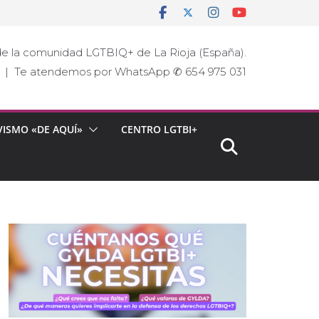
e la comunidad LGTBIQ+ de La Rioja (España).
ja | Te atendemos por WhatsApp ✆ 654 975 031
VISMO «DE AQUÍ»
CENTRO LGTBI+