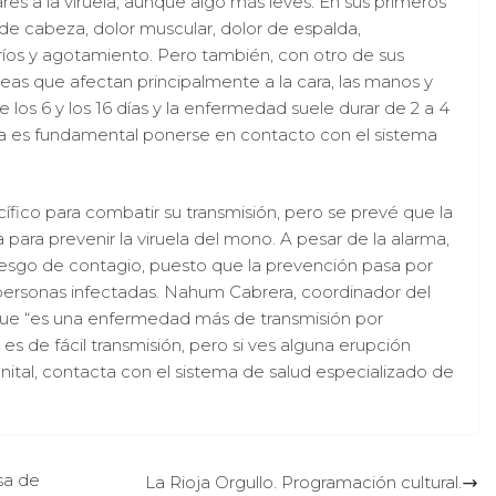
res a la viruela, aunque algo más leves. En sus primeros
 de cabeza, dolor muscular, dolor de espalda,
ofríos y agotamiento. Pero también, con otro de sus
eas que afectan principalmente a la cara, las manos y
e los 6 y los 16 días y la enfermedad suele durar de 2 a 4
a es fundamental ponerse en contacto con el sistema
ífico para combatir su transmisión, pero se prevé que la
 para prevenir la viruela del mono. A pesar de la alarma,
esgo de contagio, puesto que la prevención pasa por
 personas infectadas. Nahum Cabrera, coordinador del
ue “es una enfermedad más de transmisión por
es de fácil transmisión, pero si ves alguna erupción
nital, contacta con el sistema de salud especializado de
sa de
La Rioja Orgullo. Programación cultural.