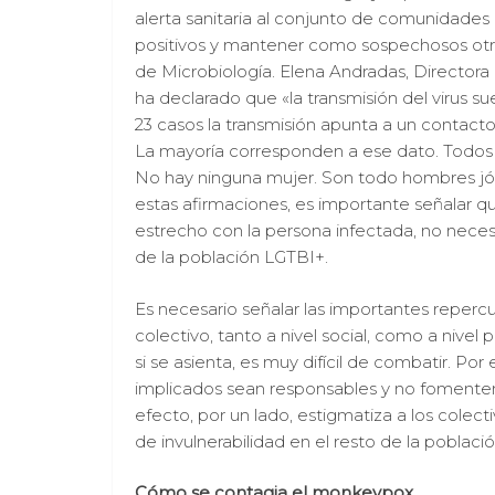
alerta sanitaria al conjunto de comunidades
positivos y mantener como sospechosos otros
de Microbiología. Elena Andradas, Director
ha declarado que «la transmisión del virus sue
23 casos la transmisión apunta a un contact
La mayoría corresponden a ese dato. Todos s
No hay ninguna mujer. Son todo hombres jóv
estas afirmaciones, es importante señalar qu
estrecho con la persona infectada, no necesa
de la población LGTBI+.
Es necesario señalar las importantes reper
colectivo, tanto a nivel social, como a nivel
si se asienta, es muy difícil de combatir. Po
implicados sean responsables y no fomenten
efecto, por un lado, estigmatiza a los colect
de invulnerabilidad en el resto de la població
Cómo se contagia el monkeypox