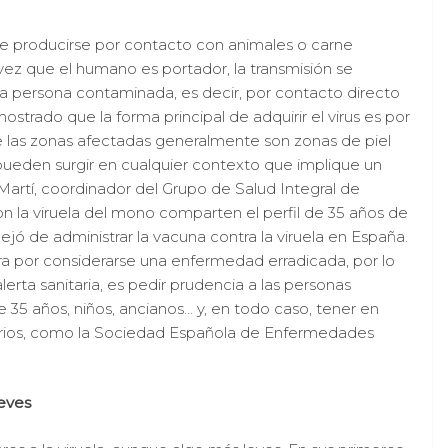
uele producirse por contacto con animales o carne
ez que el humano es portador, la transmisión se
a persona contaminada, es decir, por contacto directo
strado que la forma principal de adquirir el virus es por
e las zonas afectadas generalmente son zonas de piel
 pueden surgir en cualquier contexto que implique un
Martí, coordinador del Grupo de Salud Integral de
n la viruela del mono comparten el perfil de 35 años de
jó de administrar la vacuna contra la viruela en España.
ra por considerarse una enfermedad erradicada, por lo
erta sanitaria, es pedir prudencia a las personas
5 años, niños, ancianos… y, en todo caso, tener en
tarios, como la Sociedad Española de Enfermedades
leves