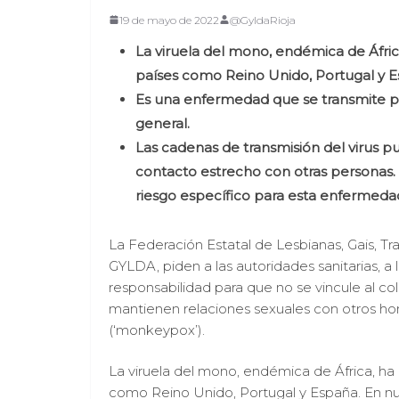
19 de mayo de 2022
@GyldaRioja
La viruela del mono, endémica de Áfric
países como Reino Unido, Portugal y E
Es una enfermedad que se transmite po
general.
Las cadenas de transmisión del virus p
contacto estrecho con otras personas. 
riesgo específico para esta enfermeda
La Federación Estatal de Lesbianas, Gais, Tr
GYLDA, piden a las autoridades sanitarias, a
responsabilidad para que no se vincule al c
mantienen relaciones sexuales con otros ho
(‘monkeypox’).
La viruela del mono, endémica de África, ha
como Reino Unido, Portugal y España. En nue