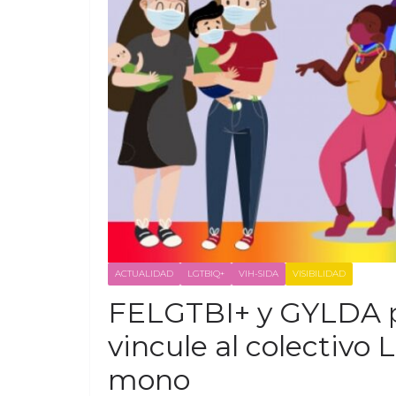
ACTUALIDAD
LGTBIQ+
VIH-SIDA
VISIBILIDAD
FELGTBI+ y GYLDA pi
vincule al colectivo 
mono