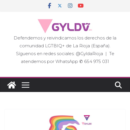
Saltar
al
contenido
Defendemos y reivindicamos los derechos de la
comunidad LGTBIQ+ de La Rioja (España).
Síguenos en redes sociales: @GyldaRioja | Te
atendemos por WhatsApp ✆ 654 975 031