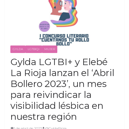
GYLDA
LGTBIQ+
MUJER
Gylda LGTBI+ y Elebé
La Rioja lanzan el ‘Abril
Bollero 2023’, un mes
para reivindicar la
visibilidad lésbica en
nuestra región
1 de abril de 2023
@GyldaRioja