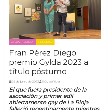
GYLDA
LGTBIQ+
VISIBILIDAD
Fran Pérez Diego,
premio Gylda 2023 a
título póstumo
29 de junio de 2023
@GyldaRioja
El que fuera presidente de la
asociación y primer edil
abiertamente gay de La Rioja
falleció repentinamente mientras