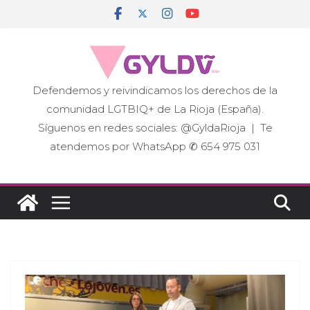
Saltar
al
contenido
Defendemos y reivindicamos los derechos de la
comunidad LGTBIQ+ de La Rioja (España).
Síguenos en redes sociales: @GyldaRioja | Te
atendemos por WhatsApp ✆ 654 975 031