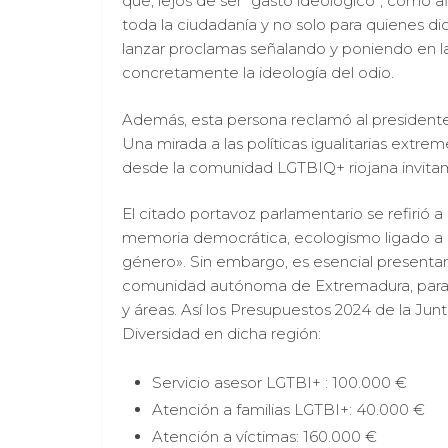
que, lejos de ser “gasto ideológico”, como af
toda la ciudadanía y no solo para quienes di
lanzar proclamas señalando y poniendo en la 
concretamente la ideología del odio.
Además, esta persona reclamó al presidente
Una mirada a las políticas igualitarias extre
desde la comunidad LGTBIQ+ riojana invitamos
El citado portavoz parlamentario se refirió a
memoria democrática, ecologismo ligado a l
género». Sin embargo, es esencial presentar
comunidad autónoma de Extremadura, para en
y áreas. Así los Presupuestos 2024 de la Ju
Diversidad en dicha región:
Servicio asesor LGTBI+ : 100.000 €
Atención a familias LGTBI+: 40.000 €
Atención a víctimas: 160.000 €