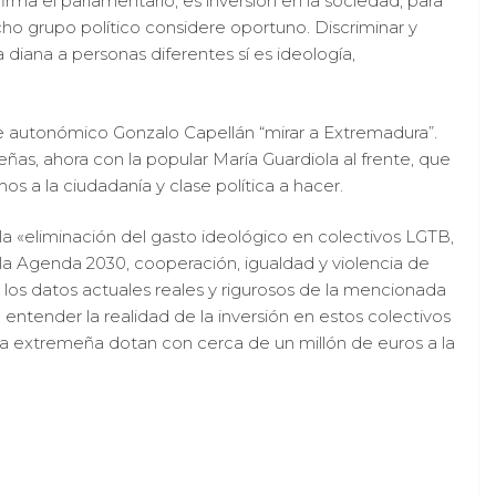
irma el parlamentario, es inversión en la sociedad, para
cho grupo político considere oportuno. Discriminar y
diana a personas diferentes sí es ideología,
 autonómico Gonzalo Capellán “mirar a Extremadura”.
meñas, ahora con la popular María Guardiola al frente, que
 a la ciudadanía y clase política a hacer.
 la «eliminación del gasto ideológico en colectivos LGTB,
a Agenda 2030, cooperación, igualdad y violencia de
 los datos actuales reales y rigurosos de la mencionada
tender la realidad de la inversión en estos colectivos
nta extremeña dotan con cerca de un millón de euros a la