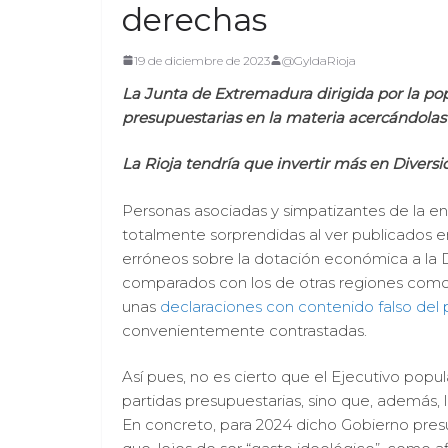
derechas
19 de diciembre de 2023
@GyldaRioja
La Junta de Extremadura dirigida por la po
presupuestarias en la materia acercándolas 
La Rioja tendría que invertir más en Divers
Personas asociadas y simpatizantes de la e
totalmente sorprendidas al ver publicados 
erróneos sobre la dotación económica a la D
comparados con los de otras regiones como
unas
declaraciones con contenido falso del p
convenientemente contrastadas.
Así pues, no es cierto que el Ejecutivo pop
partidas presupuestarias, sino que, además, la
En concreto, para 2024 dicho Gobierno presu