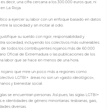
es decir, una cifra cercana a los 300.000 euros que, ni
 en La Rioja.
ítico a ejercer su labor con un enfoque basado en datos
re la sociedad y sin incitar al odio.
ustifique su sueldo con rigor, responsabilidad y
ra sociedad, incluyendo los colectivos más vulnerables.
de todos los contribuyentes riojanos más de 60.000
ario Oficial de Extremadura o las publicaciones de los
na labor que se hace en menos de una hora.
o riojano que mire un poco más a regiones como
colectivo LGTBI+ áreas no son un «gasto ideológico»,
anos y bienestar social.
glas se encuentran personas. Así pues, las siglas LGTBI+
 e identidades de género minoritarias: lesbianas, gais,
idades diversas.