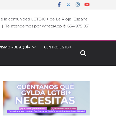
e la comunidad LGTBIQ+ de La Rioja (España).
ja | Te atendemos por WhatsApp ✆ 654 975 031
VISMO «DE AQUÍ»
CENTRO LGTBI+