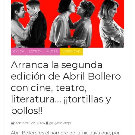
GYLDA
LGTBIQ+
MUJER
VISIBILIDAD
Arranca la segunda
edición de Abril Bollero
con cine, teatro,
literatura… ¡¡tortillas y
bollos!!
9 de abril de 2024
@GyldaRioja
Abril Bollero es el nombre de la iniciativa que, por