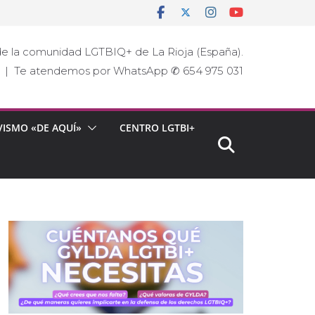
e la comunidad LGTBIQ+ de La Rioja (España).
ja | Te atendemos por WhatsApp ✆ 654 975 031
VISMO «DE AQUÍ»
CENTRO LGTBI+