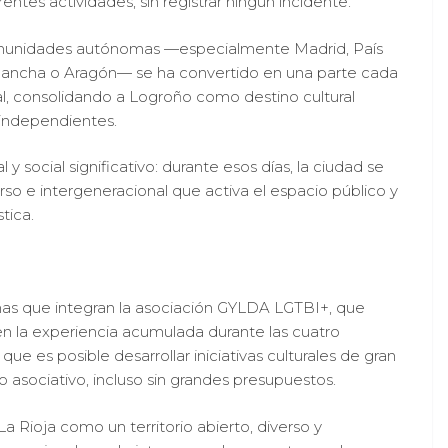
rentes actividades, sin registrar ningún incidente.
comunidades autónomas —especialmente Madrid, País
La Mancha o Aragón— se ha convertido en una parte cada
al, consolidando a Logroño como destino cultural
 independientes.
 y social significativo: durante esos días, la ciudad se
so e intergeneracional que activa el espacio público y
stica.
nas que integran la asociación GYLDA LGTBI+, que
n la experiencia acumulada durante las cuatro
ue es posible desarrollar iniciativas culturales de gran
do asociativo, incluso sin grandes presupuestos.
La Rioja como un territorio abierto, diverso y