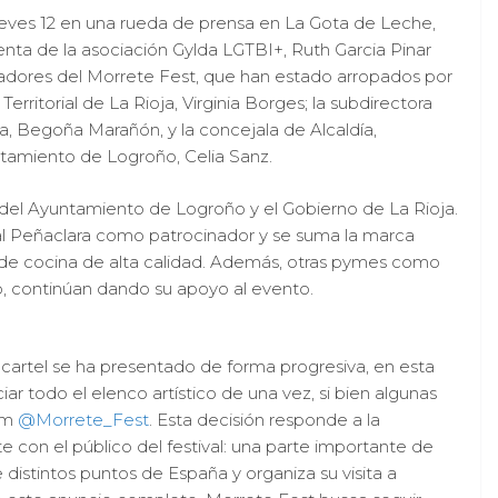
ueves 12 en una rueda de prensa en La Gota de Leche,
enta de la asociación Gylda LGTBI+, Ruth Garcia Pinar
nadores del Morrete Fest, que han estado arropados por
rritorial de La Rioja, Virginia Borges; la subdirectora
a, Begoña Marañón, y la concejala de Alcaldía,
tamiento de Logroño, Celia Sanz.
 del Ayuntamiento de Logroño y el Gobierno de La Rioja.
ural Peñaclara como patrocinador y se suma la marca
 de cocina de alta calidad. Además, otras pymes como
o, continúan dando su apoyo al evento.
l cartel se ha presentado de forma progresiva, en esta
ar todo el elenco artístico de una vez, si bien algunas
ram
@Morrete_Fest
. Esta decisión responde a la
 con el público del festival: una parte importante de
 distintos puntos de España y organiza su visita a