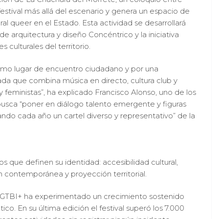
 festival más allá del escenario y genera un espacio de
ral queer en el Estado. Esta actividad se desarrollará
e arquitectura y diseño Concéntrico y la iniciativa
s culturales del territorio.
 como lugar de encuentro ciudadano y por una
da que combina música en directo, cultura club y
y feministas”, ha explicado Francisco Alonso, uno de los
a busca “poner en diálogo talento emergente y figuras
ndo cada año un cartel diverso y representativo” de la
os que definen su identidad: accesibilidad cultural,
 contemporánea y proyección territorial.
a LGTBI+ ha experimentado un crecimiento sostenido
o. En su última edición el festival superó los 7.000