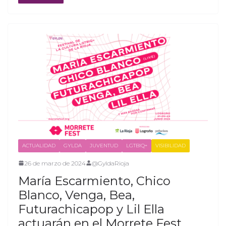
ACTUALIDAD
GYLDA
JUVENTUD
LGTBIQ+
VISIBILIDAD
26 de marzo de 2024
@GyldaRioja
María Escarmiento, Chico
Blanco, Venga, Bea,
Futurachicapop y Lil Ella
actuarán en el Morrete Fest