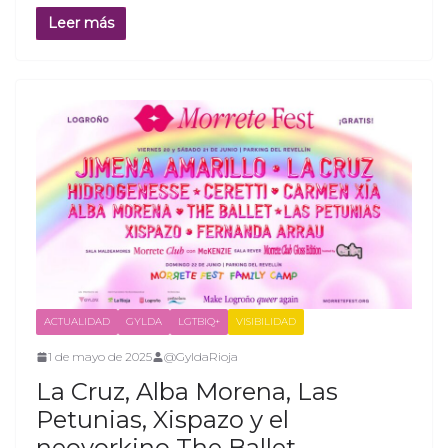
Leer más
ACTUALIDAD
GYLDA
LGTBIQ+
VISIBILIDAD
1 de mayo de 2025
@GyldaRioja
La Cruz, Alba Morena, Las
Petunias, Xispazo y el
neoyorkino The Ballet