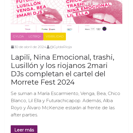
GYLDA
LGTBIQ+
VISIBILIDAD
30 de abril de 2024
@GyldaRioja
Lapili, Nina Emocional, trashi,
Lusillón y los riojanos 2mari
DJs completan el cartel del
Morrete Fest 2024
Se suman a María Escarmiento, Venga, Bea, Chico
Blanco, Lil Ella y Futurachicapop. Además, Alba
Royo y Álvaro McKenzie estarán al frente de las
after parties.
Leer más