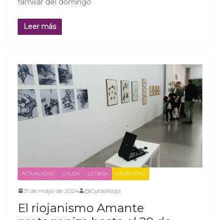
familiar del domingo
Leer más
ACTUALIDAD
GYLDA
LGTBIQ+
VISIBILIDAD
31 de mayo de 2024
@GyldaRioja
El riojanismo Amante