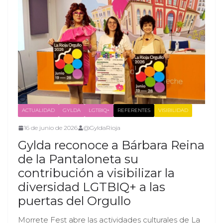
ACTUALIDAD
GYLDA
LGTBIQ+
REFERENTES
VISIBILIDAD
16 de junio de 2026
@GyldaRioja
Gylda reconoce a Bárbara Reina
de la Pantaloneta su
contribución a visibilizar la
diversidad LGTBIQ+ a las
puertas del Orgullo
Morrete Fest abre las actividades culturales de La