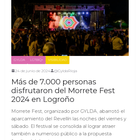
GYLDA
LGTBIQ+
VISIBILIDAD
24 de junio de 2024
@GyldaRioja
Más de 7.000 personas
disfrutaron del Morrete Fest
2024 en Logroño
Morrete Fest, organizado por GYLDA, abarrotó el
aparcamiento del Revellín las noches del viernes y
sábado. El festival se consolida al lograr atraer
también a numeroso público a la propuesta