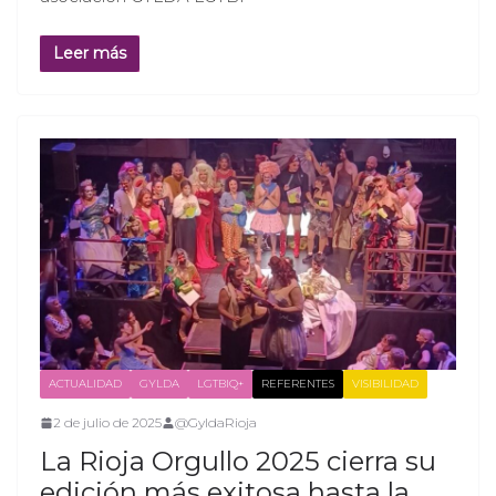
Leer más
ACTUALIDAD
GYLDA
LGTBIQ+
REFERENTES
VISIBILIDAD
2 de julio de 2025
@GyldaRioja
La Rioja Orgullo 2025 cierra su
edición más exitosa hasta la