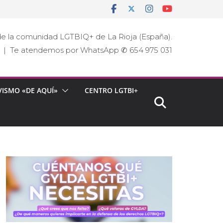
e la comunidad LGTBIQ+ de La Rioja (España).
ja | Te atendemos por WhatsApp ✆ 654 975 031
VISMO «DE AQUÍ»
CENTRO LGTBI+