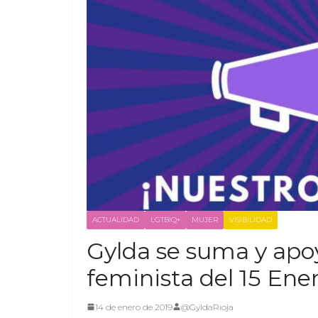
ACTUALIDAD
LGTBIQ+
MUJER
VISIBILIDAD
Gylda se suma y apo
feminista del 15 Ene
14 de enero de 2019
@GyldaRioja