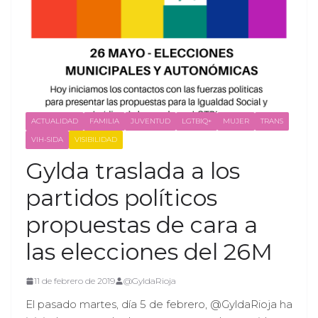
ACTUALIDAD
FAMILIA
JUVENTUD
LGTBIQ+
MUJER
TRANS
VIH-SIDA
VISIBILIDAD
Gylda traslada a los
partidos políticos
propuestas de cara a
las elecciones del 26M
11 de febrero de 2019
@GyldaRioja
El pasado martes, día 5 de febrero, @GyldaRioja ha