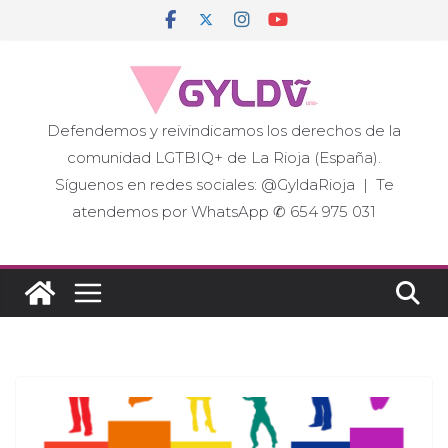
Saltar
al
contenido
Defendemos y reivindicamos los derechos de la
comunidad LGTBIQ+ de La Rioja (España).
Síguenos en redes sociales: @GyldaRioja | Te
atendemos por WhatsApp ✆ 654 975 031